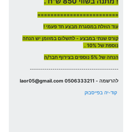
! מתנה בשווי 850 ש"ח .
=========================
עוד הוזלת במסגרת מבצע חד פעמי !
קורס שנתי במבצע - לתשלום במזומן יש הנחה
נוספת של 10% .
הנחה של 5% נוספים בצירוף חבר/ה
-------------------------------------------
להרשמה - 0506333211 laor05@gmail.com
קוד-יה בפייסבוק