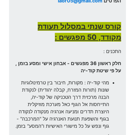
הפרטים
laor05@gmail.com
קורס שנתי במסלול תעודת
מקודד, 50 מפגשים :
התכנים :
חלק ראשון 36 מפגשים - אבחון אישי ומסע בזמן ,
על פי שיטת קוד-יה
מהי קוד-יה : מקורות, חיבור בין טרמינולוגיות
שונות (תורות המזרח, קבלה יהודית) לנקודת
הבנה מרכזית דרך הטכניקה של קוד-יה,
התייחסות אל הגוף כאל מערכת מוזיקלית
היוצרת תדרים ומניעה אנרגיה מנקודה לנקודה
בגוף והשפעת תנועת האנרגיה על "המרכבה" -
גוף ונפש על כל מישורי האישיות ו"המסע" בזמן.
.