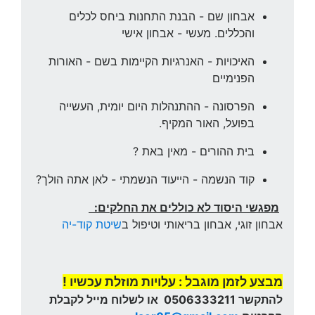
אבחון שם - הבנת התחנות ביחס לכלים
והכללים. מעשי - אבחון אישי
האיכויות - האנרגיות הקיימות בשם - האורות
הפנימיים
הפרסונה - ההתנהלות היום יומית, העשייה
בפועל, האור המקיף.
בית ההורים - מאין באת ?
קוד הנשמה - הייעוד הנשמתי - לאן אתה הולך?
מפגשי היסוד לא כוללים את החלקים:
אבחון זוגי, אבחון בריאותי וטיפול ב
שיטת קוד-יה
מבצע לזמן מוגבל : עלויות מוזלת עכשיו !
להתקשר 0506333211 או לשלוח מייל לקבלת