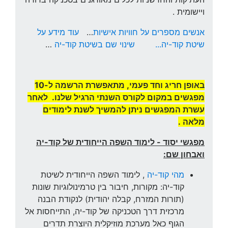
ויישומית .
אנשים מספרים על חוויות אישיות
…
עוד מידע על
שיטת קוד-יה...
שינוי שם בשיטת קוד-יה
…
באופן חריג וחד פעמי, מתאפשרת הרשמה ל-10
מפגשים במקום לקורס השנתי הרגיל שלנו. לאחר
עשרת המפגשים ניתן להמשיך לשנת לימודים
מלאה .
מפגשי יסוד - לימוד השפה הייחודית של קוד-יה
ואבחון שם:
מהי קוד-יה
, לימוד השפה הייחודית לשיטת
קוד-יה: מקורות, חיבור בין טרמינולוגיות שונות
(תורות המזרח, קבלה יהודית) לנקודת הבנה
מרכזית דרך הטכניקה של קוד-יה, התייחסות אל
הגוף כאל מערכת מוזיקלית היוצרת תדרים