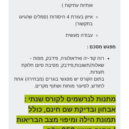
אותיות עתיקות )
איזון בעזרת 4 היסודות (סמלים שהגיעו
בתקשור)
עבודה מעשית
מפגש מסכם :
רוח קוד-יה ואידאולוגיה, פידבק, מפות -
שאלות/תשובות,פידבק, מסיבת סיום חלוקת
תעודות.
בתום הקורס יש מפגשי בוגרים (מבחירה) אחת
לחודש, לסיעור מוחות ושתוף מקרים.
מתנות לנרשמים לקורס שנתי :
אבחון ובדיקת שם חינם, כולל
תמונת הילה ומיפוי מצב הבריאות